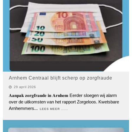
Arnhem Centraal blijft scherp op zorgfraude
29 april 2026
𝐀𝐚𝐧𝐩𝐚𝐤 𝐳𝐨𝐫𝐠𝐟𝐫𝐚𝐮𝐝𝐞 𝐢𝐧 𝐀𝐫𝐧𝐡𝐞𝐦 Eerder sloegen wij alarm
over de uitkomsten van het rapport Zorgeloos. Kwetsbare
Arnhemmers
...
LEES MEER ......