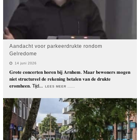
Aandacht voor parkeerdrukte rondom
Gelredome
14 juni 2026
𝐆𝐫𝐨𝐭𝐞 𝐜𝐨𝐧𝐜𝐞𝐫𝐭𝐞𝐧 𝐡𝐨𝐫𝐞𝐧 𝐛𝐢𝐣 𝐀𝐫𝐧𝐡𝐞𝐦. 𝐌𝐚𝐚𝐫 𝐛𝐞𝐰𝐨𝐧𝐞𝐫𝐬 𝐦𝐨𝐠𝐞𝐧
𝐧𝐢𝐞𝐭 𝐬𝐭𝐫𝐮𝐜𝐭𝐮𝐫𝐞𝐞𝐥 𝐝𝐞 𝐫𝐞𝐤𝐞𝐧𝐢𝐧𝐠 𝐛𝐞𝐭𝐚𝐥𝐞𝐧 𝐯𝐚𝐧 𝐝𝐞 𝐝𝐫𝐮𝐤𝐭𝐞
𝐞𝐫𝐨𝐦𝐡𝐞𝐞𝐧. Tijd
...
LEES MEER ......