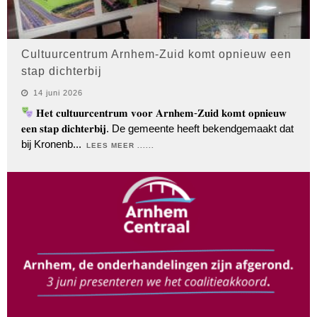
Cultuurcentrum Arnhem-Zuid komt opnieuw een
stap dichterbij
14 juni 2026
𝐇𝐞𝐭 𝐜𝐮𝐥𝐭𝐮𝐮𝐫𝐜𝐞𝐧𝐭𝐫𝐮𝐦 𝐯𝐨𝐨𝐫 𝐀𝐫𝐧𝐡𝐞𝐦-𝐙𝐮𝐢𝐝 𝐤𝐨𝐦𝐭 𝐨𝐩𝐧𝐢𝐞𝐮𝐰
𝐞𝐞𝐧 𝐬𝐭𝐚𝐩 𝐝𝐢𝐜𝐡𝐭𝐞𝐫𝐛𝐢𝐣. De gemeente heeft bekendgemaakt dat
bij Kronenb
...
LEES MEER ......