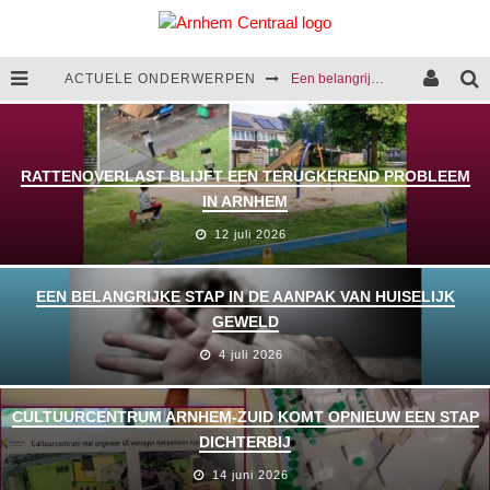
ACTUELE ONDERWERPEN
Een belangrijke stap in de aanpak van huiselijk geweld
Cultuurcentrum Arnhem-Zuid komt opnieuw een stap dichterbij
We presenteren het coalitieakkoord van 2026-2030
RATTENOVERLAST BLIJFT EEN TERUGKEREND PROBLEEM
IN ARNHEM
Rattenoverlast blijft een terugkerend probleem in Arnhem
12 juli 2026
EEN BELANGRIJKE STAP IN DE AANPAK VAN HUISELIJK
GEWELD
4 juli 2026
CULTUURCENTRUM ARNHEM-ZUID KOMT OPNIEUW EEN STAP
DICHTERBIJ
14 juni 2026