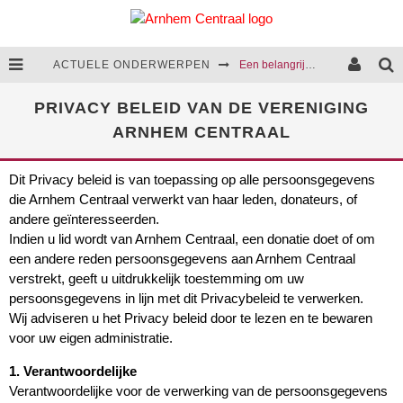
ACTUELE ONDERWERPEN
Een belangrijke stap in de aanpak van huiselijk geweld
Cultuurcentrum Arnhem-Zuid komt opnieuw een stap dichterbij
PRIVACY BELEID VAN DE VERENIGING
ARNHEM CENTRAAL
We presenteren het coalitieakkoord van 2026-2030
Rattenoverlast blijft een terugkerend probleem in Arnhem
Dit Privacy beleid is van toepassing op alle persoonsgegevens
die Arnhem Centraal verwerkt van haar leden, donateurs, of
andere geïnteresseerden.
Indien u lid wordt van Arnhem Centraal, een donatie doet of om
een andere reden persoonsgegevens aan Arnhem Centraal
verstrekt, geeft u uitdrukkelijk toestemming om uw
persoonsgegevens in lijn met dit Privacybeleid te verwerken.
Wij adviseren u het Privacy beleid door te lezen en te bewaren
voor uw eigen administratie.
1. Verantwoordelijke
Verantwoordelijke voor de verwerking van de persoonsgegevens