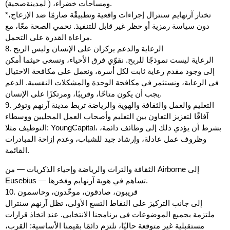
ومساحات خضراء، ( لمدينةصحية).
*تختار آرنهايم سنترال إجراءات واقعية وتطبيقًة صارمًا ضد الإزعاج،
دون سياسة رمزية أو حظر غير قابل للتنفيذ. نحمي الصحة معًا، مع
مراعاة القدرة على التحمل.
8. الرعاية والدعم يركزان على الإنسان وليس الربح
الرعاية ليست نموذجًا للربح. نقوّي فرق الأحياء، ونسعى حيثما أمكن
إلى وجود مقدم رعاية ثابت لكل أسرة، ونعمل على مكافحة الاحتيال
في الرعاية، ونستثمر في مكافحة الوحدة والمشكلات النفسية. الدعم
يجب أن يكون متاحًا، وقريبًا، ومرتكزًا على الإنسان.
9. التعليم والعمل والثقافة والهوية والرياضة تربط مدينة آرنهم وتوفر
آفاقًا لتعزيز التعاون بين التعليم وأصحاب العمل المحليين ووسطاء
التوظيف مثلا: YoungCapital، بشرط أن يؤدي ذلك إلى وظائف دائمة،
وظروف عمل عادلة، وإرشاد جيد للشباب، وعدم إزاحة المبادرات
القائمة.
الثقافة والتراث والرياضة وإحياء الذكريات — من Airborne إلى
Eusebius — تساهم في هوية آرنهايم وفخرها.
10. قريبون، صادقون، موحّدون، وحاسمون
إلى جانب التركيز على النقاط التسع الأولى، تظل آرنهم سنترال
ملتزمة بجميع الموضوعات في برنامجنا الانتخابي. عند اتخاذ قرارات
مستقبلية غير متوقعة حاليًا، نلتزم دائمًا بقيمنا الأساسية: القرب،