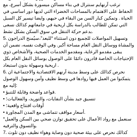
ترغب آرنهايم سنترال في بناء مساكن ميسورة بشكل أسرع، مع
الحفاظ على الاهتمام بالمساحات الخضراء التي لديها دور اساسي في
الحياة . وتمكين كبار السن من البقاء في حيهم، وايضا تيسير كل السبل
التي تمكن للطالب بالدراسة بكل اريحية في جامعاتهم كذالك نسعى
بدعم حركة التنقل في سوق السكن بشكل نشط.
5. وتسهيل المواصلات للجميع دون استثناء “للبعد”،سيُمنح الدراجون
والمشاة ووسائل النقل العام مساحة أكبر. وفي الوقت نفسه، نضمن أن
يبقى مقدمو الرعاية، ومقدمو الخدمات الصحية، والأشخاص ذوي
الإحتياجات الخاصة قادرون دائمًا على الوصول بوسائل النقل العام بكل
اريحية وسهولة بدون استبعاد .
6. نحرص كذالك على وسط مدينة آرنهم الاقتصادية والاجتماعية ان
يتمكنوا من العمل فيها روادها في وسط نظيف وآمن وسهول الوصول
إليه مع:
• قواعد واضحة وقابلة للتنبؤ.
• تنسيق جيد بشأن النفايات، والتوريد، والفعاليات؛
• أوقات افتتاح واقعية؛
• أسعار مواقف تتماشى مع المدن المجاورة.
*سنعمل مع رواد الأعمال على تحقيق توازن صحي بين السكن والعمل
والتسوق والترفيه.
7. كذالك نحرص على بيئة صحية دون وصاية وهواء نظيف دون تلوث