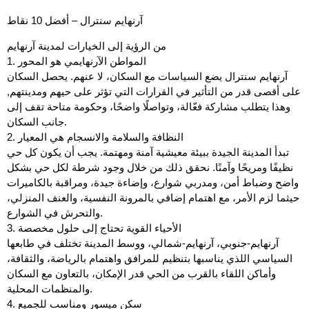
آرنهايم سنترال – أفضل 10 نقاط
من الرؤية إلى الخيارات لمدينة آرنهايم
1. المواطن الآرنهايمي هو المحور
آرنهايم سنترال يضع السياسات مع السكان، لا عنهم. يحصل السكان
على أقصى قدر من التأثير في القرارات التي تؤثر على حيهم ومدينتهم,
وهذا يتطلب مشاركة فعّالة، وتواصلًا واضحًا، وحكومة متاحة تقف إلى
جانب السكان.
2. النظافة والسلامة والانسجام هي المعيار
تبدأ المدينة الجيدة ببيئة معيشية آمنة ومهتمة. يجب أن يكون كل حي
نظيفًا ومريحًا وآمنًا. نحقق ذلك من خلال وجود شرطة لكل حي بشكل
واضح وضباط أمن، ومدربي شوارع، وإضاءة جيدة، ومراقبة بالكاميرات
حيثما لزم الأمر، مع اهتمام إضافي بالمرونة النفسية، والعنف المنزلي،
والتحرش في الشوارع.
3. الأحياء القوية تحتاج إلى حلول مخصصة
آرنهايم-جنوبي، آرنهايم-شمالي، ووسط المدينة تختلف في طابعها
السياسي اللذي يناسبها بتنظيم للمرافق واهتمام بالرياضة، والثقافة،
وأماكن اللقاء بالقرب من الحي قدر الإمكان، بالتعاون مع السكان
والمنظمات المحلية.
4. سكن ميسور ومناسب للجميع