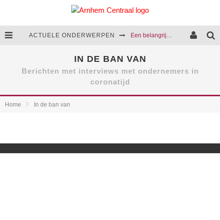
ACTUELE ONDERWERPEN
Een belangrijke stap in de aanpak van huiselijk geweld
Cultuurcentrum Arnhem-Zuid komt opnieuw een stap dichterbij
IN DE BAN VAN
Berichten met interviews met ondernemers in
We presenteren het coalitieakkoord van 2026-2030
coronatijd
Rattenoverlast blijft een terugkerend probleem in Arnhem
Home
In de ban van