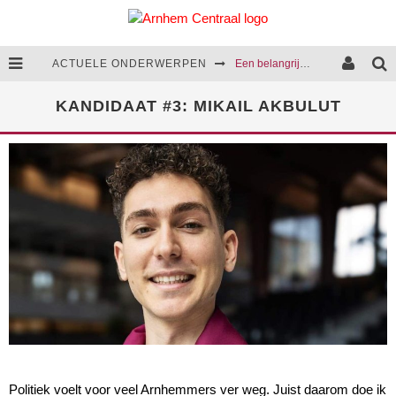
ACTUELE ONDERWERPEN
Een belangrijke stap in de aanpak van huiselijk geweld
Cultuurcentrum Arnhem-Zuid komt opnieuw een stap dichterbij
KANDIDAAT #3: MIKAIL AKBULUT
We presenteren het coalitieakkoord van 2026-2030
Rattenoverlast blijft een terugkerend probleem in Arnhem
Politiek voelt voor veel Arnhemmers ver weg. Juist daarom doe ik