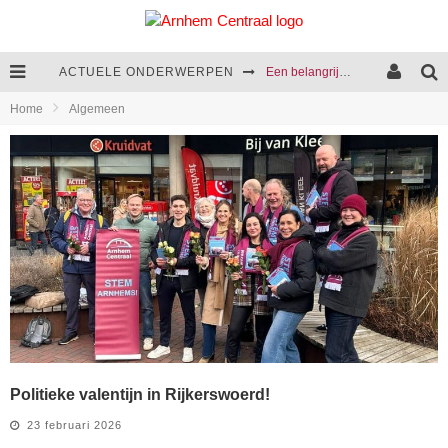
ACTUELE ONDERWERPEN
Een belangrijke stap in de aanpak van huiselijk geweld
Home
Algemeen
Cultuurcentrum Arnhem-Zuid komt opnieuw een stap dichterbij
We presenteren het coalitieakkoord van 2026-2030
Rattenoverlast blijft een terugkerend probleem in Arnhem
Politieke valentijn in Rijkerswoerd!
23 februari 2026