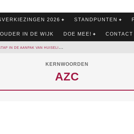
VERKIEZINGEN 2026
STANDPUNTEN
OUDER IN DE WIJK
DOE MEE!
CONTACT
E
EN BELANGRIJKE STAP IN DE AANPAK VAN HUISELIJK GEWELD
C
ULTUURCENTRUM ARNHEM-ZUID KOMT OPNIEUW EEN STAP DICHTERBIJ
KERNWOORDEN
W
E PRESENTEREN HET COALITIEAKKOORD VAN 2026-2030
AZC
R
ATTENOVERLAST BLIJFT EEN TERUGKEREND PROBLEEM IN ARNHEM