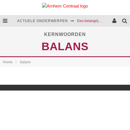
ACTUELE ONDERWERPEN
Een belangrijke stap in de aanpak van huiselijk geweld
Cultuurcentrum Arnhem-Zuid komt opnieuw een stap dichterbij
KERNWOORDEN
BALANS
We presenteren het coalitieakkoord van 2026-2030
Rattenoverlast blijft een terugkerend probleem in Arnhem
Home
balans