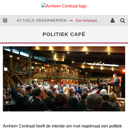
ACTUELE ONDERWERPEN
Een belangrijke stap in de aanpak van huiselijk geweld
Cultuurcentrum Arnhem-Zuid komt opnieuw een stap dichterbij
POLITIEK CAFÉ
We presenteren het coalitieakkoord van 2026-2030
Rattenoverlast blijft een terugkerend probleem in Arnhem
Arnhem Centraal heeft de intentie om met regelmaat een politiek