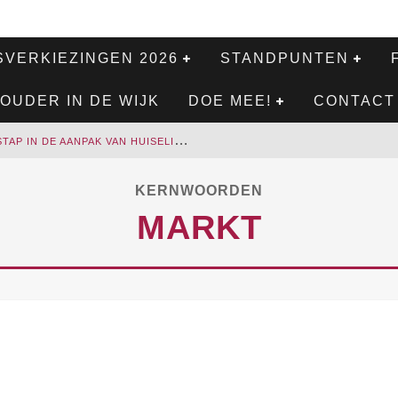
VERKIEZINGEN 2026
STANDPUNTEN
OUDER IN DE WIJK
DOE MEE!
CONTACT
E
EN BELANGRIJKE STAP IN DE AANPAK VAN HUISELIJK GEWELD
C
ULTUURCENTRUM ARNHEM-ZUID KOMT OPNIEUW EEN STAP DICHTERBIJ
KERNWOORDEN
W
E PRESENTEREN HET COALITIEAKKOORD VAN 2026-2030
MARKT
R
ATTENOVERLAST BLIJFT EEN TERUGKEREND PROBLEEM IN ARNHEM